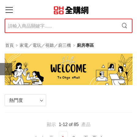
首頁
家電／電玩／視聽／廚三機
廚房專區
顯示
1-12 of 85
產品